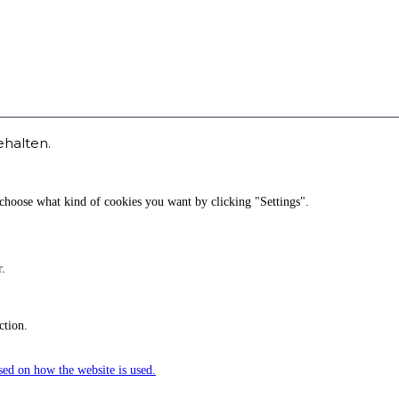
ehalten.
o choose what kind of cookies you want by clicking "Settings".
r.
ction.
ased on how the website is used.