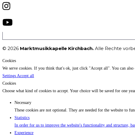
© 2026
Marktmusikkapelle Kirchbach.
Alle Rechte vorb
Cookies
We serve cookies. If you think that's ok, just click "Accept all". You can als
Settings
Accept all
Cookies
Choose what kind of cookies to accept. Your choice will be saved for one yea
Necessary
These cookies are not optional. They are needed for the website to fun
Statistics
In order for us to improve the website's functionality and structure, b
Experience